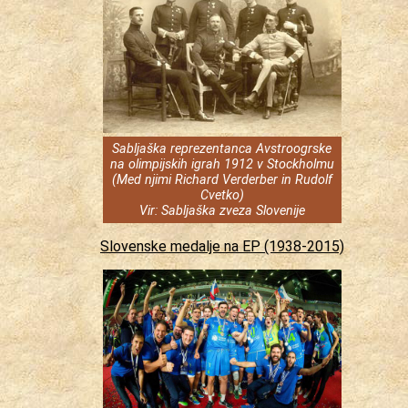
Sabljaška reprezentanca Avstroogrske
na olimpijskih igrah 1912 v Stockholmu
(Med njimi Richard Verderber in Rudolf
Cvetko)
Vir: Sabljaška zveza Slovenije
Slovenske medalje na EP (1938-2015)